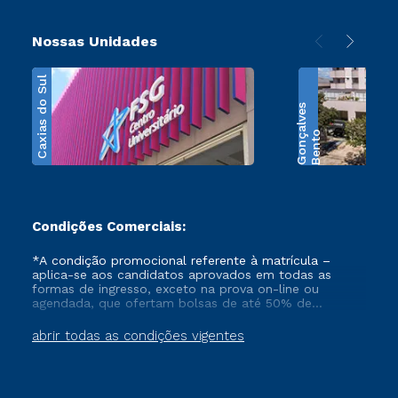
Nossas Unidades
Caxias do Sul
s
B
e
n
t
o
G
o
n
ç
a
l
v
e
Condições Comerciais:
*A condição promocional referente à matrícula –
aplica-se aos candidatos aprovados em todas as
formas de ingresso, exceto na prova on-line ou
agendada, que ofertam bolsas de até 50% de
desconto, ambos ingressantes no semestre vigente,
que ainda não tenham efetivado e/ou não tenham
abrir todas as condições vigentes
cancelado ou trancado sua matrícula em uma das
Instituições da Cruzeiro do Sul Educacional, no
período de 1 ano. Tais condições não se aplicam aos
cursos de Medicina, e também para matriculados via