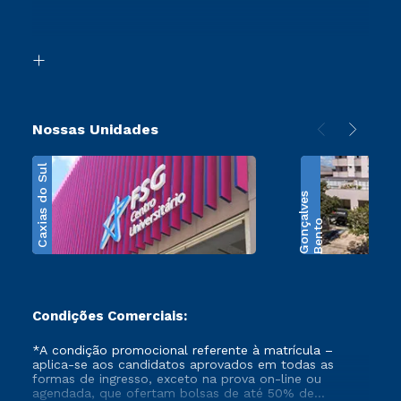
Retorne ao Curso
Acessibilidade
Segunda Graduação
Biblioteca
Transferência
Nossas Unidades
Caxias do Sul
s
B
e
n
t
o
G
o
n
ç
a
l
v
e
Condições Comerciais:
*A condição promocional referente à matrícula –
aplica-se aos candidatos aprovados em todas as
formas de ingresso, exceto na prova on-line ou
agendada, que ofertam bolsas de até 50% de