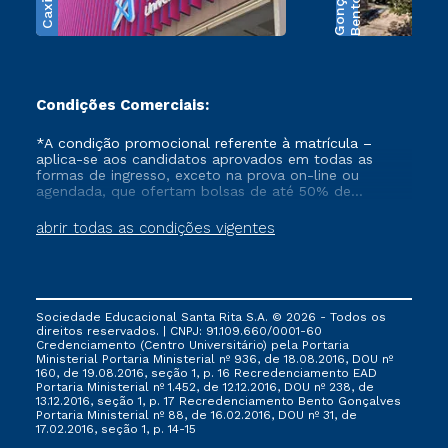
s
B
e
n
t
o
G
o
n
ç
a
l
v
e
Condições Comerciais:
*A condição promocional referente à matrícula –
aplica-se aos candidatos aprovados em todas as
formas de ingresso, exceto na prova on-line ou
agendada, que ofertam bolsas de até 50% de
desconto, ambos ingressantes no semestre vigente,
que ainda não tenham efetivado e/ou não tenham
abrir todas as condições vigentes
cancelado ou trancado sua matrícula em uma das
Instituições da Cruzeiro do Sul Educacional, no
período de 1 ano. Tais condições não se aplicam aos
cursos de Medicina, e também para matriculados via
FIES, Prouni e outros programas governamentais, e
Sociedade Educacional Santa Rita S.A. © 2026 - Todos os
não se acumula com nenhuma outra campanha
direitos reservados. | CNPJ: 91.109.660/0001-60
ofertada pela Instituição.
Credenciamento (Centro Universitário) pela Portaria
Ministerial Portaria Ministerial nº 936, de 18.08.2016, DOU nº
160, de 19.08.2016, seção 1, p. 16 Recredenciamento EAD
Portaria Ministerial nº 1.452, de 12.12.2016, DOU nº 238, de
13.12.2016, seção 1, p. 17 Recredenciamento Bento Gonçalves
Portaria Ministerial nº 88, de 16.02.2016, DOU nº 31, de
17.02.2016, seção 1, p. 14-15