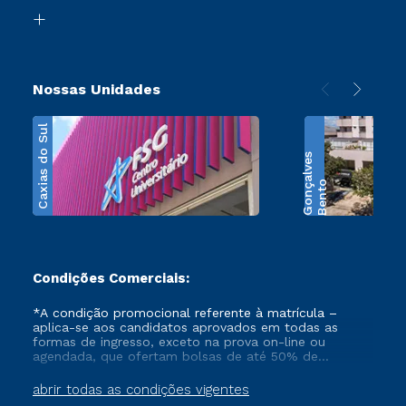
Biblioteca
Transferência
Nossas Unidades
Caxias do Sul
s
B
e
n
t
o
G
o
n
ç
a
l
v
e
Condições Comerciais:
*A condição promocional referente à matrícula –
aplica-se aos candidatos aprovados em todas as
formas de ingresso, exceto na prova on-line ou
agendada, que ofertam bolsas de até 50% de
desconto, ambos ingressantes no semestre vigente,
que ainda não tenham efetivado e/ou não tenham
abrir todas as condições vigentes
cancelado ou trancado sua matrícula em uma das