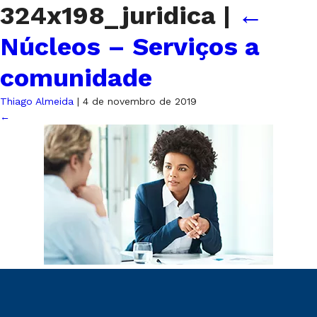
324x198_juridica
|
←
Núcleos – Serviços a
comunidade
Thiago Almeida
|
4 de novembro de 2019
←