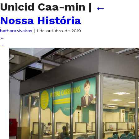
Unicid Caa-min
|
←
Nossa História
barbara.viveiros
|
1 de outubro de 2019
←
→