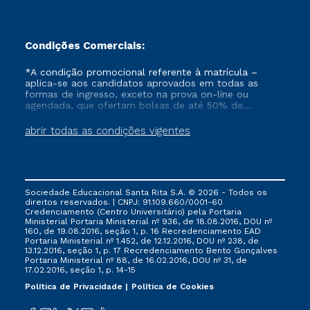
Condições Comerciais:
*A condição promocional referente à matrícula –
aplica-se aos candidatos aprovados em todas as
formas de ingresso, exceto na prova on-line ou
agendada, que ofertam bolsas de até 50% de
desconto, ambos ingressantes no semestre vigente,
que ainda não tenham efetivado e/ou não tenham
abrir todas as condições vigentes
cancelado ou trancado sua matrícula em uma das
Instituições da Cruzeiro do Sul Educacional, no
período de 1 ano. Tais condições não se aplicam aos
cursos de Medicina, e também para matriculados via
FIES, Prouni e outros programas governamentais, e
Sociedade Educacional Santa Rita S.A. © 2026 - Todos os
não se acumula com nenhuma outra campanha
direitos reservados. | CNPJ: 91.109.660/0001-60
ofertada pela Instituição.
Credenciamento (Centro Universitário) pela Portaria
Ministerial Portaria Ministerial nº 936, de 18.08.2016, DOU nº
160, de 19.08.2016, seção 1, p. 16 Recredenciamento EAD
Portaria Ministerial nº 1.452, de 12.12.2016, DOU nº 238, de
13.12.2016, seção 1, p. 17 Recredenciamento Bento Gonçalves
Portaria Ministerial nº 88, de 16.02.2016, DOU nº 31, de
17.02.2016, seção 1, p. 14-15
Política de Privacidade
Política de Cookies