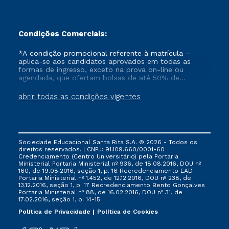
Condições Comerciais:
*A condição promocional referente à matrícula –
aplica-se aos candidatos aprovados em todas as
formas de ingresso, exceto na prova on-line ou
agendada, que ofertam bolsas de até 50% de
desconto, ambos ingressantes no semestre vigente,
que ainda não tenham efetivado e/ou não tenham
abrir todas as condições vigentes
cancelado ou trancado sua matrícula em uma das
Instituições da Cruzeiro do Sul Educacional, no
período de 1 ano. Tais condições não se aplicam aos
cursos de Medicina, e também para matriculados via
FIES, Prouni e outros programas governamentais, e
Sociedade Educacional Santa Rita S.A. © 2026 - Todos os
não se acumula com nenhuma outra campanha
direitos reservados. | CNPJ: 91.109.660/0001-60
ofertada pela Instituição.
Credenciamento (Centro Universitário) pela Portaria
Ministerial Portaria Ministerial nº 936, de 18.08.2016, DOU nº
160, de 19.08.2016, seção 1, p. 16 Recredenciamento EAD
Portaria Ministerial nº 1.452, de 12.12.2016, DOU nº 238, de
13.12.2016, seção 1, p. 17 Recredenciamento Bento Gonçalves
Portaria Ministerial nº 88, de 16.02.2016, DOU nº 31, de
17.02.2016, seção 1, p. 14-15
Política de Privacidade
Política de Cookies