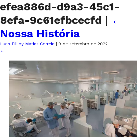
efea886d-d9a3-45c1-
8efa-9c61efbcecfd
|
←
Nossa História
Luan Fillipy Matias Correia
|
9 de setembro de 2022
←
→