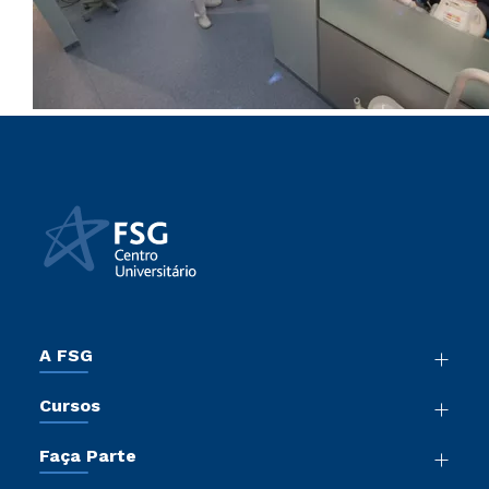
A FSG
Nossa História
Cursos
Sala de Imprensa
Graduação
Trabalhe Conosco
Faça Parte
Pós-Graduação
Sou Colaborador
Vestibular Mérito