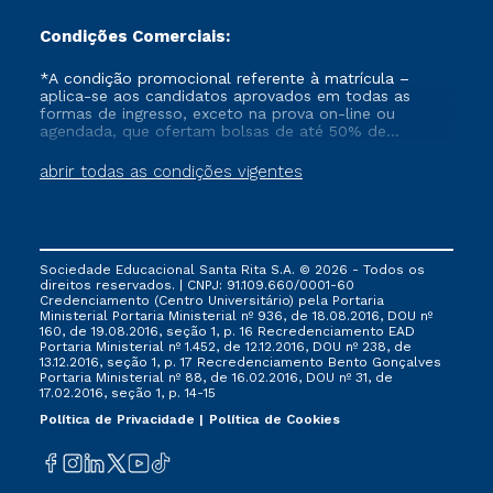
Condições Comerciais:
*A condição promocional referente à matrícula –
aplica-se aos candidatos aprovados em todas as
formas de ingresso, exceto na prova on-line ou
agendada, que ofertam bolsas de até 50% de
desconto, ambos ingressantes no semestre vigente,
que ainda não tenham efetivado e/ou não tenham
abrir todas as condições vigentes
cancelado ou trancado sua matrícula em uma das
Instituições da Cruzeiro do Sul Educacional, no
período de 1 ano. Tais condições não se aplicam aos
cursos de Medicina, e também para matriculados via
FIES, Prouni e outros programas governamentais, e
Sociedade Educacional Santa Rita S.A. © 2026 - Todos os
não se acumula com nenhuma outra campanha
direitos reservados. | CNPJ: 91.109.660/0001-60
ofertada pela Instituição.
Credenciamento (Centro Universitário) pela Portaria
Ministerial Portaria Ministerial nº 936, de 18.08.2016, DOU nº
160, de 19.08.2016, seção 1, p. 16 Recredenciamento EAD
Portaria Ministerial nº 1.452, de 12.12.2016, DOU nº 238, de
13.12.2016, seção 1, p. 17 Recredenciamento Bento Gonçalves
Portaria Ministerial nº 88, de 16.02.2016, DOU nº 31, de
17.02.2016, seção 1, p. 14-15
Política de Privacidade
Política de Cookies