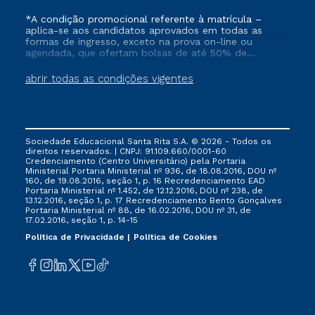
*A condição promocional referente à matrícula –
aplica-se aos candidatos aprovados em todas as
formas de ingresso, exceto na prova on-line ou
agendada, que ofertam bolsas de até 50% de
desconto, ambos ingressantes no semestre vigente,
que ainda não tenham efetivado e/ou não tenham
abrir todas as condições vigentes
cancelado ou trancado sua matrícula em uma das
Instituições da Cruzeiro do Sul Educacional, no
período de 1 ano. Tais condições não se aplicam aos
cursos de Medicina, e também para matriculados via
FIES, Prouni e outros programas governamentais, e
Sociedade Educacional Santa Rita S.A. © 2026 - Todos os
não se acumula com nenhuma outra campanha
direitos reservados. | CNPJ: 91.109.660/0001-60
ofertada pela Instituição.
Credenciamento (Centro Universitário) pela Portaria
Ministerial Portaria Ministerial nº 936, de 18.08.2016, DOU nº
160, de 19.08.2016, seção 1, p. 16 Recredenciamento EAD
Portaria Ministerial nº 1.452, de 12.12.2016, DOU nº 238, de
13.12.2016, seção 1, p. 17 Recredenciamento Bento Gonçalves
Portaria Ministerial nº 88, de 16.02.2016, DOU nº 31, de
17.02.2016, seção 1, p. 14-15
Política de Privacidade
Política de Cookies