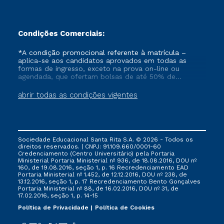
Condições Comerciais:
*A condição promocional referente à matrícula –
aplica-se aos candidatos aprovados em todas as
formas de ingresso, exceto na prova on-line ou
agendada, que ofertam bolsas de até 50% de
desconto, ambos ingressantes no semestre vigente,
que ainda não tenham efetivado e/ou não tenham
abrir todas as condições vigentes
cancelado ou trancado sua matrícula em uma das
Instituições da Cruzeiro do Sul Educacional, no
período de 1 ano. Tais condições não se aplicam aos
cursos de Medicina, e também para matriculados via
FIES, Prouni e outros programas governamentais, e
Sociedade Educacional Santa Rita S.A. © 2026 - Todos os
não se acumula com nenhuma outra campanha
direitos reservados. | CNPJ: 91.109.660/0001-60
ofertada pela Instituição.
Credenciamento (Centro Universitário) pela Portaria
Ministerial Portaria Ministerial nº 936, de 18.08.2016, DOU nº
160, de 19.08.2016, seção 1, p. 16 Recredenciamento EAD
Portaria Ministerial nº 1.452, de 12.12.2016, DOU nº 238, de
13.12.2016, seção 1, p. 17 Recredenciamento Bento Gonçalves
Portaria Ministerial nº 88, de 16.02.2016, DOU nº 31, de
17.02.2016, seção 1, p. 14-15
Política de Privacidade
Política de Cookies