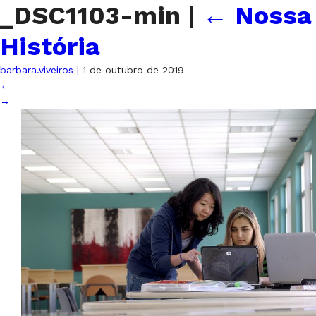
_DSC1103-min
|
←
Nossa
História
barbara.viveiros
|
1 de outubro de 2019
←
→