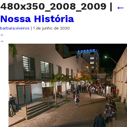
480x350_2008_2009
|
←
Nossa História
barbara.viveiros
|
1 de junho de 2020
←
→