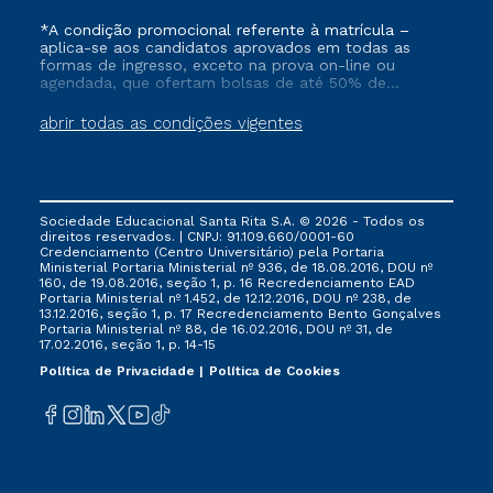
*A condição promocional referente à matrícula –
aplica-se aos candidatos aprovados em todas as
formas de ingresso, exceto na prova on-line ou
agendada, que ofertam bolsas de até 50% de
desconto, ambos ingressantes no semestre vigente,
que ainda não tenham efetivado e/ou não tenham
abrir todas as condições vigentes
cancelado ou trancado sua matrícula em uma das
Instituições da Cruzeiro do Sul Educacional, no
período de 1 ano. Tais condições não se aplicam aos
cursos de Medicina, e também para matriculados via
FIES, Prouni e outros programas governamentais, e
Sociedade Educacional Santa Rita S.A. © 2026 - Todos os
não se acumula com nenhuma outra campanha
direitos reservados. | CNPJ: 91.109.660/0001-60
ofertada pela Instituição.
Credenciamento (Centro Universitário) pela Portaria
Ministerial Portaria Ministerial nº 936, de 18.08.2016, DOU nº
160, de 19.08.2016, seção 1, p. 16 Recredenciamento EAD
Portaria Ministerial nº 1.452, de 12.12.2016, DOU nº 238, de
13.12.2016, seção 1, p. 17 Recredenciamento Bento Gonçalves
Portaria Ministerial nº 88, de 16.02.2016, DOU nº 31, de
17.02.2016, seção 1, p. 14-15
Política de Privacidade
Política de Cookies