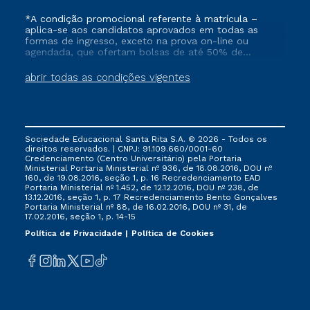
*A condição promocional referente à matrícula –
aplica-se aos candidatos aprovados em todas as
formas de ingresso, exceto na prova on-line ou
agendada, que ofertam bolsas de até 50% de
desconto, ambos ingressantes no semestre vigente,
que ainda não tenham efetivado e/ou não tenham
abrir todas as condições vigentes
cancelado ou trancado sua matrícula em uma das
Instituições da Cruzeiro do Sul Educacional, no
período de 1 ano. Tais condições não se aplicam aos
cursos de Medicina, e também para matriculados via
FIES, Prouni e outros programas governamentais, e
Sociedade Educacional Santa Rita S.A. © 2026 - Todos os
não se acumula com nenhuma outra campanha
direitos reservados. | CNPJ: 91.109.660/0001-60
ofertada pela Instituição.
Credenciamento (Centro Universitário) pela Portaria
Ministerial Portaria Ministerial nº 936, de 18.08.2016, DOU nº
160, de 19.08.2016, seção 1, p. 16 Recredenciamento EAD
Portaria Ministerial nº 1.452, de 12.12.2016, DOU nº 238, de
13.12.2016, seção 1, p. 17 Recredenciamento Bento Gonçalves
Portaria Ministerial nº 88, de 16.02.2016, DOU nº 31, de
17.02.2016, seção 1, p. 14-15
Política de Privacidade
Política de Cookies