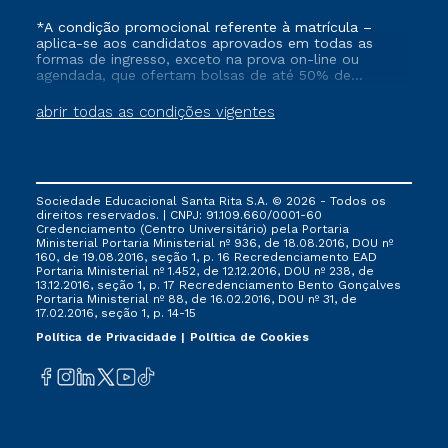
*A condição promocional referente à matrícula –
aplica-se aos candidatos aprovados em todas as
formas de ingresso, exceto na prova on-line ou
agendada, que ofertam bolsas de até 50% de
desconto, ambos ingressantes no semestre vigente,
que ainda não tenham efetivado e/ou não tenham
abrir todas as condições vigentes
cancelado ou trancado sua matrícula em uma das
Instituições da Cruzeiro do Sul Educacional, no
período de 1 ano. Tais condições não se aplicam aos
cursos de Medicina, e também para matriculados via
FIES, Prouni e outros programas governamentais, e
Sociedade Educacional Santa Rita S.A. © 2026 - Todos os
não se acumula com nenhuma outra campanha
direitos reservados. | CNPJ: 91.109.660/0001-60
ofertada pela Instituição.
Credenciamento (Centro Universitário) pela Portaria
Ministerial Portaria Ministerial nº 936, de 18.08.2016, DOU nº
160, de 19.08.2016, seção 1, p. 16 Recredenciamento EAD
Portaria Ministerial nº 1.452, de 12.12.2016, DOU nº 238, de
13.12.2016, seção 1, p. 17 Recredenciamento Bento Gonçalves
Portaria Ministerial nº 88, de 16.02.2016, DOU nº 31, de
17.02.2016, seção 1, p. 14-15
Política de Privacidade
Política de Cookies