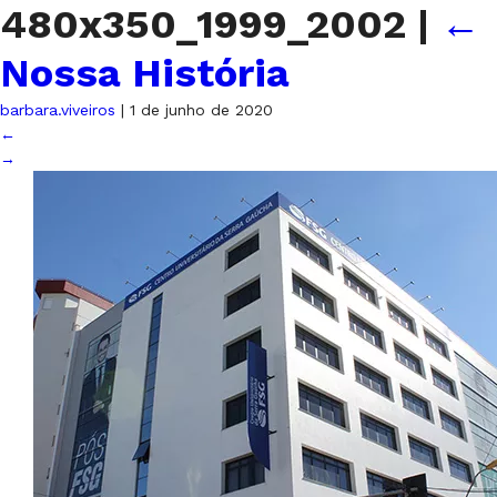
480x350_1999_2002
|
←
Nossa História
barbara.viveiros
|
1 de junho de 2020
←
→