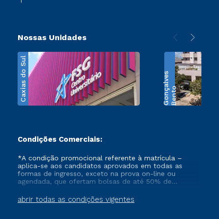
Nossas Unidades
Caxias do Sul
s
B
e
n
t
o
G
o
n
ç
a
l
v
e
Condições Comerciais:
*A condição promocional referente à matrícula –
aplica-se aos candidatos aprovados em todas as
formas de ingresso, exceto na prova on-line ou
agendada, que ofertam bolsas de até 50% de
desconto, ambos ingressantes no semestre vigente,
que ainda não tenham efetivado e/ou não tenham
abrir todas as condições vigentes
cancelado ou trancado sua matrícula em uma das
Instituições da Cruzeiro do Sul Educacional, no