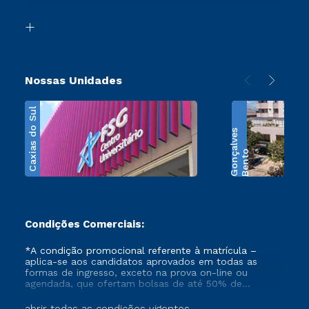
Segunda Graduação
Biblioteca
Transferência
Nossas Unidades
Caxias do Sul
s
B
e
n
t
o
G
o
n
ç
a
l
v
e
Condições Comerciais:
*A condição promocional referente à matrícula –
aplica-se aos candidatos aprovados em todas as
formas de ingresso, exceto na prova on-line ou
agendada, que ofertam bolsas de até 50% de
desconto, ambos ingressantes no semestre vigente,
que ainda não tenham efetivado e/ou não tenham