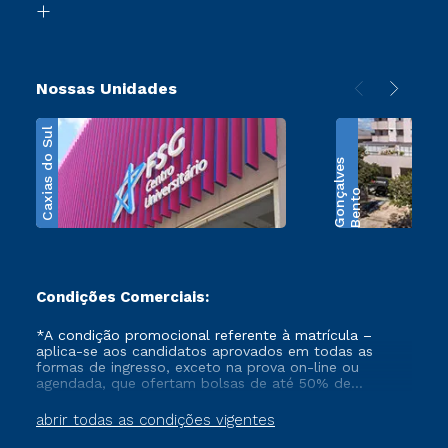
Transferência
Nossas Unidades
Caxias do Sul
s
B
e
n
t
o
G
o
n
ç
a
l
v
e
Condições Comerciais:
*A condição promocional referente à matrícula –
aplica-se aos candidatos aprovados em todas as
formas de ingresso, exceto na prova on-line ou
agendada, que ofertam bolsas de até 50% de
desconto, ambos ingressantes no semestre vigente,
que ainda não tenham efetivado e/ou não tenham
abrir todas as condições vigentes
cancelado ou trancado sua matrícula em uma das
Instituições da Cruzeiro do Sul Educacional, no