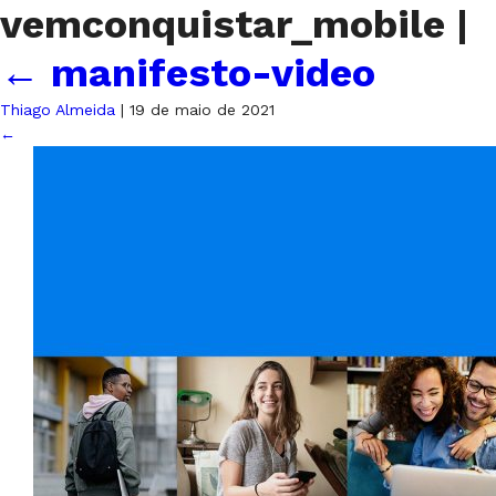
vemconquistar_mobile
|
←
manifesto-video
Thiago Almeida
|
19 de maio de 2021
←