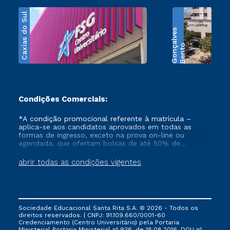
Caxias do Sul
s
B
e
n
t
o
G
o
n
ç
a
l
v
e
Condições Comerciais:
*A condição promocional referente à matrícula –
aplica-se aos candidatos aprovados em todas as
formas de ingresso, exceto na prova on-line ou
agendada, que ofertam bolsas de até 50% de
desconto, ambos ingressantes no semestre vigente,
que ainda não tenham efetivado e/ou não tenham
abrir todas as condições vigentes
cancelado ou trancado sua matrícula em uma das
Instituições da Cruzeiro do Sul Educacional, no
período de 1 ano. Tais condições não se aplicam aos
cursos de Medicina, e também para matriculados via
FIES, Prouni e outros programas governamentais, e
Sociedade Educacional Santa Rita S.A. © 2026 - Todos os
não se acumula com nenhuma outra campanha
direitos reservados. | CNPJ: 91.109.660/0001-60
ofertada pela Instituição.
Credenciamento (Centro Universitário) pela Portaria
Ministerial Portaria Ministerial nº 936, de 18.08.2016, DOU nº