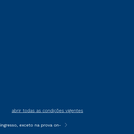
abrir todas as condições vigentes
gresso, exceto na prova on-line ou agendada, que ofertam bolsas
**Semipresencial é um formato do E