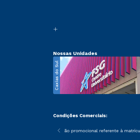
Nossas Unidades
Caxias do Sul
Condições Comerciais:
poderão sofrer alterações nos períodos de rematrícula conforme 
*A condição promocional referente à matrícula