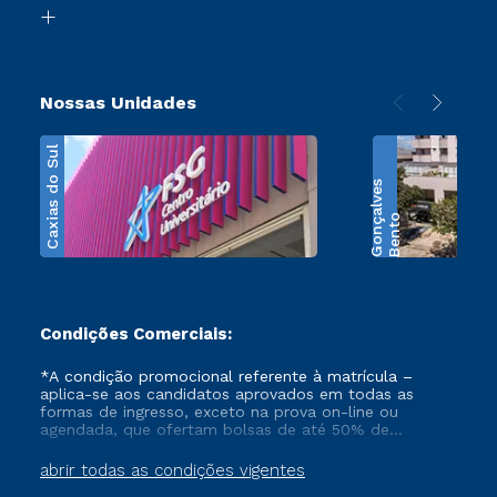
Biblioteca
Transferência
Nossas Unidades
Caxias do Sul
s
B
e
n
t
o
G
o
n
ç
a
l
v
e
Condições Comerciais:
*A condição promocional referente à matrícula –
aplica-se aos candidatos aprovados em todas as
formas de ingresso, exceto na prova on-line ou
agendada, que ofertam bolsas de até 50% de
desconto, ambos ingressantes no semestre vigente,
que ainda não tenham efetivado e/ou não tenham
abrir todas as condições vigentes
cancelado ou trancado sua matrícula em uma das