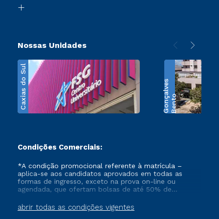
Biblioteca
Transferência
Nossas Unidades
Caxias do Sul
s
B
e
n
t
o
G
o
n
ç
a
l
v
e
Condições Comerciais:
*A condição promocional referente à matrícula –
aplica-se aos candidatos aprovados em todas as
formas de ingresso, exceto na prova on-line ou
agendada, que ofertam bolsas de até 50% de
desconto, ambos ingressantes no semestre vigente,
que ainda não tenham efetivado e/ou não tenham
abrir todas as condições vigentes
cancelado ou trancado sua matrícula em uma das