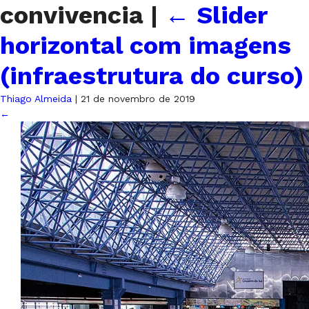
convivencia
|
←
Slider
horizontal com imagens
(infraestrutura do curso)
Thiago Almeida
|
21 de novembro de 2019
←