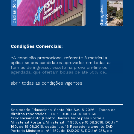
Caxias do Sul
s
B
e
n
t
o
G
o
n
ç
a
l
v
e
Condições Comerciais:
*A condição promocional referente à matrícula –
aplica-se aos candidatos aprovados em todas as
formas de ingresso, exceto na prova on-line ou
agendada, que ofertam bolsas de até 50% de
desconto, ambos ingressantes no semestre vigente,
que ainda não tenham efetivado e/ou não tenham
abrir todas as condições vigentes
cancelado ou trancado sua matrícula em uma das
Instituições da Cruzeiro do Sul Educacional, no
período de 1 ano. Tais condições não se aplicam aos
cursos de Medicina, e também para matriculados via
FIES, Prouni e outros programas governamentais, e
Sociedade Educacional Santa Rita S.A. © 2026 - Todos os
não se acumula com nenhuma outra campanha
direitos reservados. | CNPJ: 91.109.660/0001-60
ofertada pela Instituição.
Credenciamento (Centro Universitário) pela Portaria
Ministerial Portaria Ministerial nº 936, de 18.08.2016, DOU nº
160, de 19.08.2016, seção 1, p. 16 Recredenciamento EAD
Portaria Ministerial nº 1.452, de 12.12.2016, DOU nº 238, de