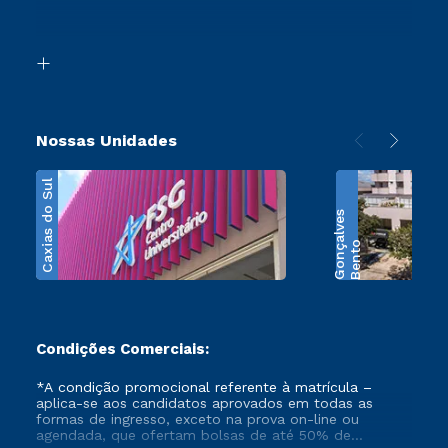
Retorne ao Curso
Acessibilidade
Segunda Graduação
Biblioteca
Transferência
Nossas Unidades
Caxias do Sul
s
B
e
n
t
o
G
o
n
ç
a
l
v
e
Condições Comerciais:
*A condição promocional referente à matrícula –
aplica-se aos candidatos aprovados em todas as
formas de ingresso, exceto na prova on-line ou
agendada, que ofertam bolsas de até 50% de