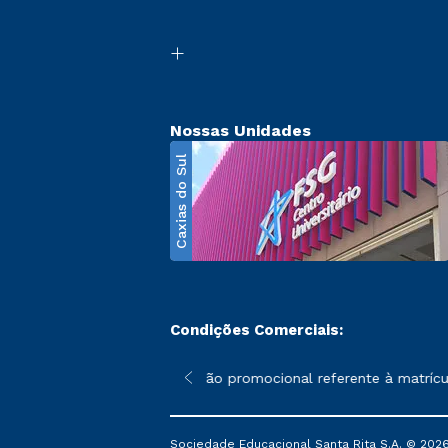
Nossas Unidades
Caxias do Sul
Condições Comerciais:
poderão sofrer alterações nos períodos de rematrícula conforme 
*A condição promocional referente à matrícula
Sociedade Educacional Santa Rita S.A. © 2026