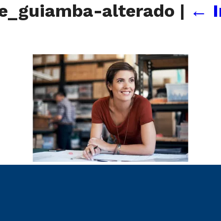
de_guiamba-alterado
|
←