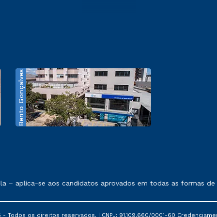
Bento Gonçalves
exposto no contrato de prestação de serviços.
 – aplica-se aos candidatos aprovados em todas as formas de in
 - Todos os direitos reservados. | CNPJ: 91.109.660/0001-60 Credenciame