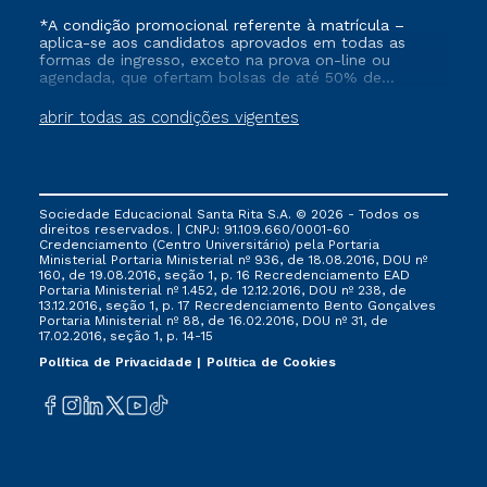
*A condição promocional referente à matrícula –
aplica-se aos candidatos aprovados em todas as
formas de ingresso, exceto na prova on-line ou
agendada, que ofertam bolsas de até 50% de
desconto, ambos ingressantes no semestre vigente,
que ainda não tenham efetivado e/ou não tenham
abrir todas as condições vigentes
cancelado ou trancado sua matrícula em uma das
Instituições da Cruzeiro do Sul Educacional, no
período de 1 ano. Tais condições não se aplicam aos
cursos de Medicina, e também para matriculados via
FIES, Prouni e outros programas governamentais, e
Sociedade Educacional Santa Rita S.A. © 2026 - Todos os
não se acumula com nenhuma outra campanha
direitos reservados. | CNPJ: 91.109.660/0001-60
ofertada pela Instituição.
Credenciamento (Centro Universitário) pela Portaria
Ministerial Portaria Ministerial nº 936, de 18.08.2016, DOU nº
160, de 19.08.2016, seção 1, p. 16 Recredenciamento EAD
Portaria Ministerial nº 1.452, de 12.12.2016, DOU nº 238, de
13.12.2016, seção 1, p. 17 Recredenciamento Bento Gonçalves
Portaria Ministerial nº 88, de 16.02.2016, DOU nº 31, de
17.02.2016, seção 1, p. 14-15
Política de Privacidade
Política de Cookies