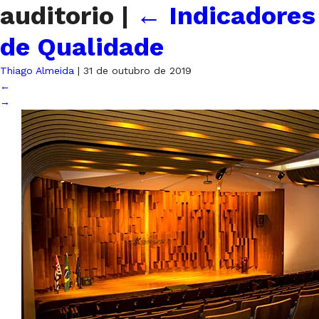
auditorio
|
←
Indicadores
de Qualidade
Thiago Almeida
|
31 de outubro de 2019
←
→