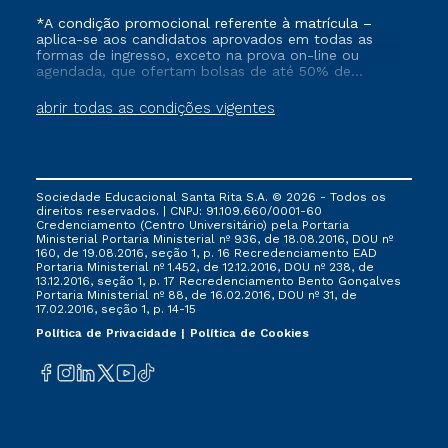
*A condição promocional referente à matrícula –
aplica-se aos candidatos aprovados em todas as
formas de ingresso, exceto na prova on-line ou
agendada, que ofertam bolsas de até 50% de
desconto, ambos ingressantes no semestre vigente,
que ainda não tenham efetivado e/ou não tenham
abrir todas as condições vigentes
cancelado ou trancado sua matrícula em uma das
Instituições da Cruzeiro do Sul Educacional, no
período de 1 ano. Tais condições não se aplicam aos
cursos de Medicina, e também para matriculados via
FIES, Prouni e outros programas governamentais, e
Sociedade Educacional Santa Rita S.A. © 2026 - Todos os
não se acumula com nenhuma outra campanha
direitos reservados. | CNPJ: 91.109.660/0001-60
ofertada pela Instituição.
Credenciamento (Centro Universitário) pela Portaria
Ministerial Portaria Ministerial nº 936, de 18.08.2016, DOU nº
160, de 19.08.2016, seção 1, p. 16 Recredenciamento EAD
Portaria Ministerial nº 1.452, de 12.12.2016, DOU nº 238, de
13.12.2016, seção 1, p. 17 Recredenciamento Bento Gonçalves
Portaria Ministerial nº 88, de 16.02.2016, DOU nº 31, de
17.02.2016, seção 1, p. 14-15
Política de Privacidade
Política de Cookies