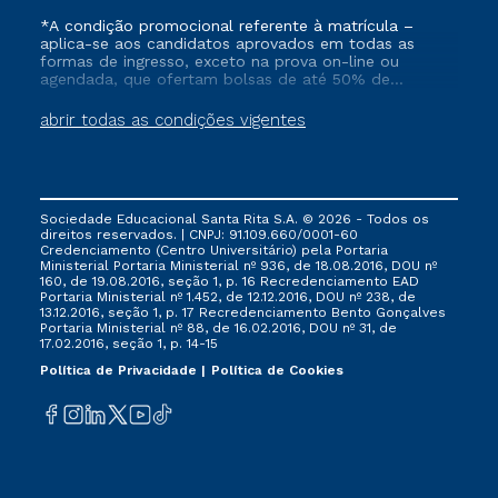
*A condição promocional referente à matrícula –
aplica-se aos candidatos aprovados em todas as
formas de ingresso, exceto na prova on-line ou
agendada, que ofertam bolsas de até 50% de
desconto, ambos ingressantes no semestre vigente,
que ainda não tenham efetivado e/ou não tenham
abrir todas as condições vigentes
cancelado ou trancado sua matrícula em uma das
Instituições da Cruzeiro do Sul Educacional, no
período de 1 ano. Tais condições não se aplicam aos
cursos de Medicina, e também para matriculados via
FIES, Prouni e outros programas governamentais, e
Sociedade Educacional Santa Rita S.A. © 2026 - Todos os
não se acumula com nenhuma outra campanha
direitos reservados. | CNPJ: 91.109.660/0001-60
ofertada pela Instituição.
Credenciamento (Centro Universitário) pela Portaria
Ministerial Portaria Ministerial nº 936, de 18.08.2016, DOU nº
160, de 19.08.2016, seção 1, p. 16 Recredenciamento EAD
Portaria Ministerial nº 1.452, de 12.12.2016, DOU nº 238, de
13.12.2016, seção 1, p. 17 Recredenciamento Bento Gonçalves
Portaria Ministerial nº 88, de 16.02.2016, DOU nº 31, de
17.02.2016, seção 1, p. 14-15
Política de Privacidade
Política de Cookies