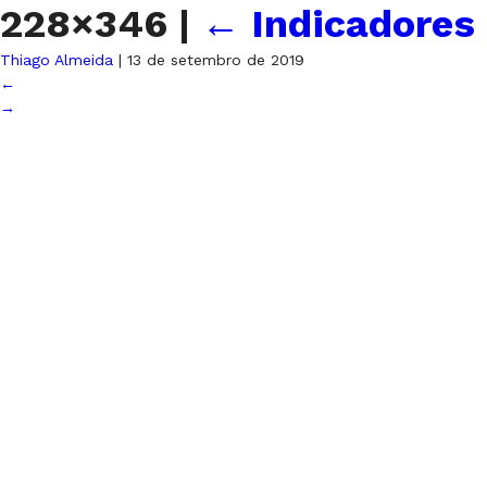
228×346
|
←
Indicadores
Thiago Almeida
|
13 de setembro de 2019
←
→