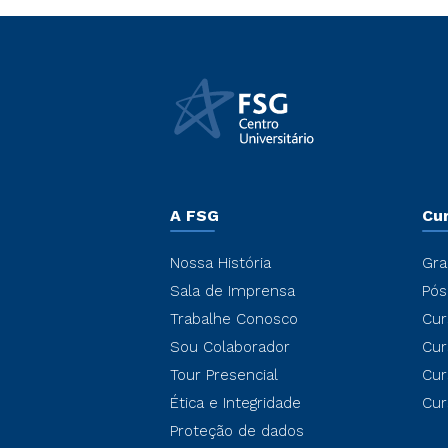
A FSG
Cu
Nossa História
Gra
Sala de Imprensa
Pós
Trabalhe Conosco
Cur
Sou Colaborador
Cur
Tour Presencial
Cur
Ética e Integridade
Cur
Proteção de dados