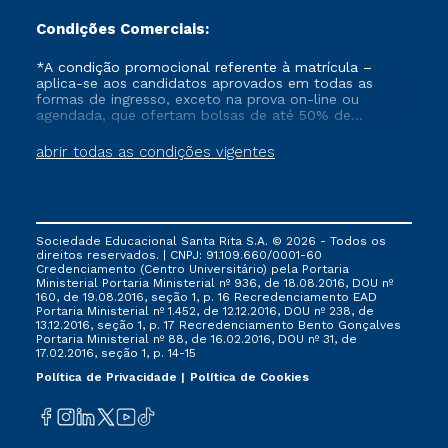
Condições Comerciais:
*A condição promocional referente à matrícula –
aplica-se aos candidatos aprovados em todas as
formas de ingresso, exceto na prova on-line ou
agendada, que ofertam bolsas de até 50% de
desconto, ambos ingressantes no semestre vigente,
que ainda não tenham efetivado e/ou não tenham
abrir todas as condições vigentes
cancelado ou trancado sua matrícula em uma das
Instituições da Cruzeiro do Sul Educacional, no
período de 1 ano. Tais condições não se aplicam aos
cursos de Medicina, e também para matriculados via
FIES, Prouni e outros programas governamentais, e
Sociedade Educacional Santa Rita S.A. © 2026 - Todos os
não se acumula com nenhuma outra campanha
direitos reservados. | CNPJ: 91.109.660/0001-60
ofertada pela Instituição.
Credenciamento (Centro Universitário) pela Portaria
Ministerial Portaria Ministerial nº 936, de 18.08.2016, DOU nº
160, de 19.08.2016, seção 1, p. 16 Recredenciamento EAD
Portaria Ministerial nº 1.452, de 12.12.2016, DOU nº 238, de
13.12.2016, seção 1, p. 17 Recredenciamento Bento Gonçalves
Portaria Ministerial nº 88, de 16.02.2016, DOU nº 31, de
17.02.2016, seção 1, p. 14-15
Política de Privacidade
Política de Cookies