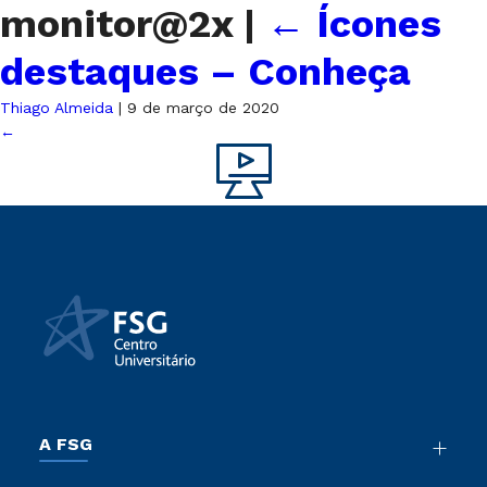
monitor@2x
|
←
Ícones
destaques – Conheça
Thiago Almeida
|
9 de março de 2020
←
A FSG
Nossa História