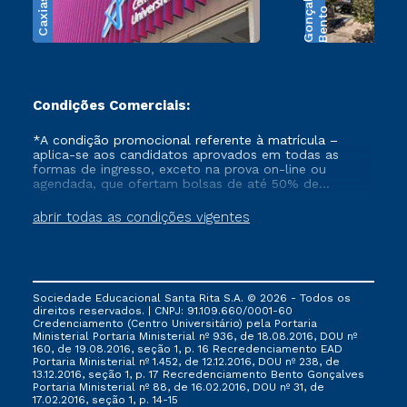
s
B
e
n
t
o
G
o
n
ç
a
l
v
e
Condições Comerciais:
*A condição promocional referente à matrícula –
aplica-se aos candidatos aprovados em todas as
formas de ingresso, exceto na prova on-line ou
agendada, que ofertam bolsas de até 50% de
desconto, ambos ingressantes no semestre vigente,
que ainda não tenham efetivado e/ou não tenham
abrir todas as condições vigentes
cancelado ou trancado sua matrícula em uma das
Instituições da Cruzeiro do Sul Educacional, no
período de 1 ano. Tais condições não se aplicam aos
cursos de Medicina, e também para matriculados via
FIES, Prouni e outros programas governamentais, e
Sociedade Educacional Santa Rita S.A. © 2026 - Todos os
não se acumula com nenhuma outra campanha
direitos reservados. | CNPJ: 91.109.660/0001-60
ofertada pela Instituição.
Credenciamento (Centro Universitário) pela Portaria
Ministerial Portaria Ministerial nº 936, de 18.08.2016, DOU nº
160, de 19.08.2016, seção 1, p. 16 Recredenciamento EAD
Portaria Ministerial nº 1.452, de 12.12.2016, DOU nº 238, de
13.12.2016, seção 1, p. 17 Recredenciamento Bento Gonçalves
Portaria Ministerial nº 88, de 16.02.2016, DOU nº 31, de
17.02.2016, seção 1, p. 14-15