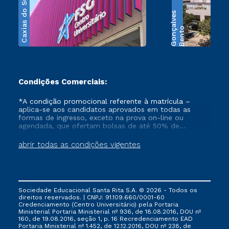
Caxias do Sul
s
B
e
n
t
o
G
o
n
ç
a
l
v
e
Condições Comerciais:
*A condição promocional referente à matrícula –
aplica-se aos candidatos aprovados em todas as
formas de ingresso, exceto na prova on-line ou
agendada, que ofertam bolsas de até 50% de
desconto, ambos ingressantes no semestre vigente,
que ainda não tenham efetivado e/ou não tenham
abrir todas as condições vigentes
cancelado ou trancado sua matrícula em uma das
Instituições da Cruzeiro do Sul Educacional, no
período de 1 ano. Tais condições não se aplicam aos
cursos de Medicina, e também para matriculados via
FIES, Prouni e outros programas governamentais, e
Sociedade Educacional Santa Rita S.A. © 2026 - Todos os
não se acumula com nenhuma outra campanha
direitos reservados. | CNPJ: 91.109.660/0001-60
ofertada pela Instituição.
Credenciamento (Centro Universitário) pela Portaria
Ministerial Portaria Ministerial nº 936, de 18.08.2016, DOU nº
160, de 19.08.2016, seção 1, p. 16 Recredenciamento EAD
Portaria Ministerial nº 1.452, de 12.12.2016, DOU nº 238, de