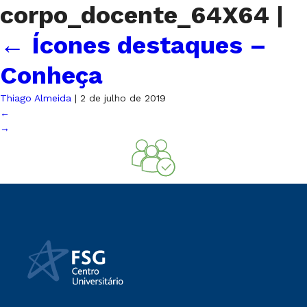
corpo_docente_64X64
|
←
Ícones destaques –
Conheça
Thiago Almeida
|
2 de julho de 2019
←
→