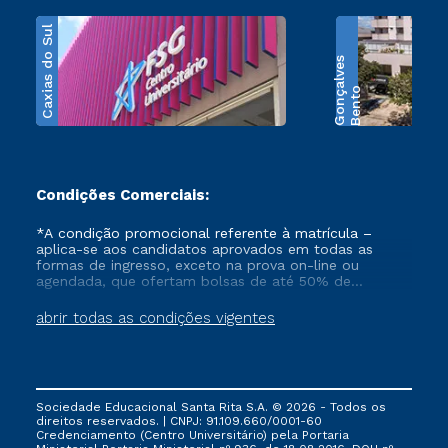
Caxias do Sul
s
B
e
n
t
o
G
o
n
ç
a
l
v
e
Condições Comerciais:
*A condição promocional referente à matrícula –
aplica-se aos candidatos aprovados em todas as
formas de ingresso, exceto na prova on-line ou
agendada, que ofertam bolsas de até 50% de
desconto, ambos ingressantes no semestre vigente,
que ainda não tenham efetivado e/ou não tenham
abrir todas as condições vigentes
cancelado ou trancado sua matrícula em uma das
Instituições da Cruzeiro do Sul Educacional, no
período de 1 ano. Tais condições não se aplicam aos
cursos de Medicina, e também para matriculados via
FIES, Prouni e outros programas governamentais, e
Sociedade Educacional Santa Rita S.A. © 2026 - Todos os
não se acumula com nenhuma outra campanha
direitos reservados. | CNPJ: 91.109.660/0001-60
ofertada pela Instituição.
Credenciamento (Centro Universitário) pela Portaria