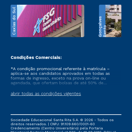
Caxias do Sul
s
B
e
n
t
o
G
o
n
ç
a
l
v
e
Condições Comerciais:
*A condição promocional referente à matrícula –
aplica-se aos candidatos aprovados em todas as
formas de ingresso, exceto na prova on-line ou
agendada, que ofertam bolsas de até 50% de
desconto, ambos ingressantes no semestre vigente,
que ainda não tenham efetivado e/ou não tenham
abrir todas as condições vigentes
cancelado ou trancado sua matrícula em uma das
Instituições da Cruzeiro do Sul Educacional, no
período de 1 ano. Tais condições não se aplicam aos
cursos de Medicina, e também para matriculados via
FIES, Prouni e outros programas governamentais, e
Sociedade Educacional Santa Rita S.A. © 2026 - Todos os
não se acumula com nenhuma outra campanha
direitos reservados. | CNPJ: 91.109.660/0001-60
ofertada pela Instituição.
Credenciamento (Centro Universitário) pela Portaria