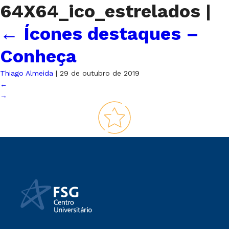
64X64_ico_estrelados
|
←
Ícones destaques –
Conheça
Thiago Almeida
|
29 de outubro de 2019
←
→