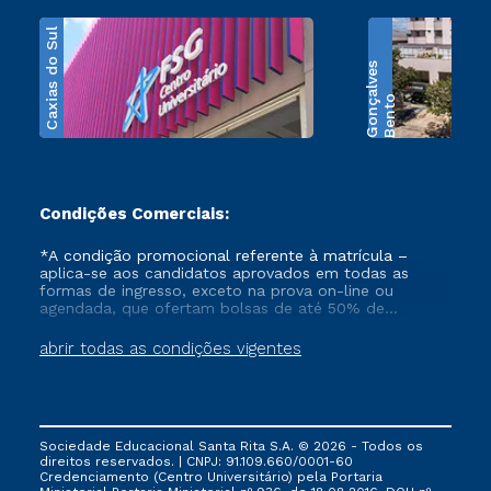
Caxias do Sul
s
B
e
n
t
o
G
o
n
ç
a
l
v
e
Condições Comerciais:
*A condição promocional referente à matrícula –
aplica-se aos candidatos aprovados em todas as
formas de ingresso, exceto na prova on-line ou
agendada, que ofertam bolsas de até 50% de
desconto, ambos ingressantes no semestre vigente,
que ainda não tenham efetivado e/ou não tenham
abrir todas as condições vigentes
cancelado ou trancado sua matrícula em uma das
Instituições da Cruzeiro do Sul Educacional, no
período de 1 ano. Tais condições não se aplicam aos
cursos de Medicina, e também para matriculados via
FIES, Prouni e outros programas governamentais, e
Sociedade Educacional Santa Rita S.A. © 2026 - Todos os
não se acumula com nenhuma outra campanha
direitos reservados. | CNPJ: 91.109.660/0001-60
ofertada pela Instituição.
Credenciamento (Centro Universitário) pela Portaria