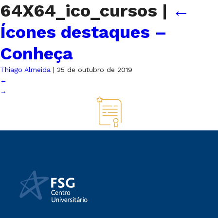
64X64_ico_cursos
|
←
Ícones destaques –
Conheça
Thiago Almeida
|
25 de outubro de 2019
←
→