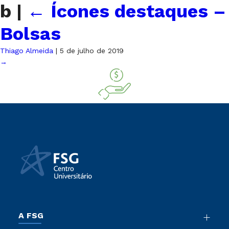
b
|
←
Ícones destaques –
Bolsas
Thiago Almeida
|
5 de julho de 2019
→
A FSG
Nossa História