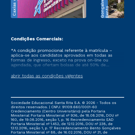
Caxias do Sul
s
B
e
n
t
o
G
o
n
ç
a
l
v
e
Condições Comerciais:
*A condição promocional referente à matrícula –
aplica-se aos candidatos aprovados em todas as
formas de ingresso, exceto na prova on-line ou
agendada, que ofertam bolsas de até 50% de
desconto, ambos ingressantes no semestre vigente,
que ainda não tenham efetivado e/ou não tenham
abrir todas as condições vigentes
cancelado ou trancado sua matrícula em uma das
Instituições da Cruzeiro do Sul Educacional, no
período de 1 ano. Tais condições não se aplicam aos
cursos de Medicina, e também para matriculados via
FIES, Prouni e outros programas governamentais, e
Sociedade Educacional Santa Rita S.A. © 2026 - Todos os
não se acumula com nenhuma outra campanha
direitos reservados. | CNPJ: 91.109.660/0001-60
ofertada pela Instituição.
Credenciamento (Centro Universitário) pela Portaria
Ministerial Portaria Ministerial nº 936, de 18.08.2016, DOU nº
160, de 19.08.2016, seção 1, p. 16 Recredenciamento EAD
Portaria Ministerial nº 1.452, de 12.12.2016, DOU nº 238, de
13.12.2016, seção 1, p. 17 Recredenciamento Bento Gonçalves
Portaria Ministerial nº 88, de 16.02.2016, DOU nº 31, de