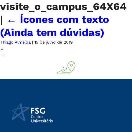
visite_o_campus_64X64
|
←
Ícones com texto
(Ainda tem dúvidas)
Thiago Almeida
|
15 de julho de 2019
←
→