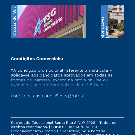
Caxias do Sul
s
B
e
n
t
o
G
o
n
ç
a
l
v
e
Condições Comerciais:
*A condição promocional referente à matrícula –
aplica-se aos candidatos aprovados em todas as
formas de ingresso, exceto na prova on-line ou
agendada, que ofertam bolsas de até 50% de
desconto, ambos ingressantes no semestre vigente,
que ainda não tenham efetivado e/ou não tenham
abrir todas as condições vigentes
cancelado ou trancado sua matrícula em uma das
Instituições da Cruzeiro do Sul Educacional, no
período de 1 ano. Tais condições não se aplicam aos
cursos de Medicina, e também para matriculados via
FIES, Prouni e outros programas governamentais, e
Sociedade Educacional Santa Rita S.A. © 2026 - Todos os
não se acumula com nenhuma outra campanha
direitos reservados. | CNPJ: 91.109.660/0001-60
ofertada pela Instituição.
Credenciamento (Centro Universitário) pela Portaria