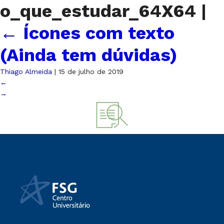
o_que_estudar_64X64
|
←
Ícones com texto
(Ainda tem dúvidas)
Thiago Almeida
|
15 de julho de 2019
←
→