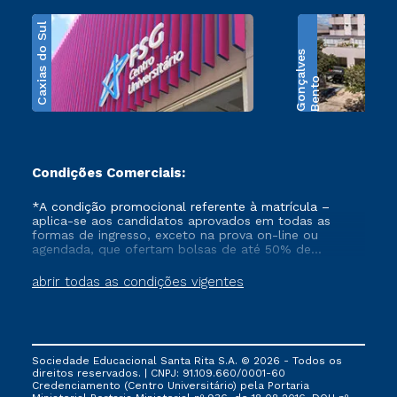
Caxias do Sul
s
B
e
n
t
o
G
o
n
ç
a
l
v
e
Condições Comerciais:
*A condição promocional referente à matrícula –
aplica-se aos candidatos aprovados em todas as
formas de ingresso, exceto na prova on-line ou
agendada, que ofertam bolsas de até 50% de
desconto, ambos ingressantes no semestre vigente,
que ainda não tenham efetivado e/ou não tenham
abrir todas as condições vigentes
cancelado ou trancado sua matrícula em uma das
Instituições da Cruzeiro do Sul Educacional, no
período de 1 ano. Tais condições não se aplicam aos
cursos de Medicina, e também para matriculados via
FIES, Prouni e outros programas governamentais, e
Sociedade Educacional Santa Rita S.A. © 2026 - Todos os
não se acumula com nenhuma outra campanha
direitos reservados. | CNPJ: 91.109.660/0001-60
ofertada pela Instituição.
Credenciamento (Centro Universitário) pela Portaria