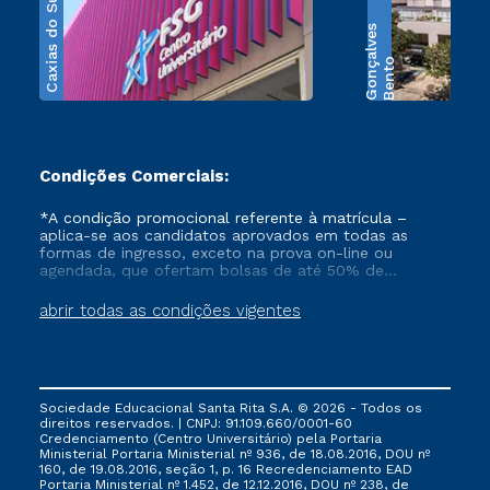
Caxias do Sul
s
B
e
n
t
o
G
o
n
ç
a
l
v
e
Condições Comerciais:
*A condição promocional referente à matrícula –
aplica-se aos candidatos aprovados em todas as
formas de ingresso, exceto na prova on-line ou
agendada, que ofertam bolsas de até 50% de
desconto, ambos ingressantes no semestre vigente,
que ainda não tenham efetivado e/ou não tenham
abrir todas as condições vigentes
cancelado ou trancado sua matrícula em uma das
Instituições da Cruzeiro do Sul Educacional, no
período de 1 ano. Tais condições não se aplicam aos
cursos de Medicina, e também para matriculados via
FIES, Prouni e outros programas governamentais, e
Sociedade Educacional Santa Rita S.A. © 2026 - Todos os
não se acumula com nenhuma outra campanha
direitos reservados. | CNPJ: 91.109.660/0001-60
ofertada pela Instituição.
Credenciamento (Centro Universitário) pela Portaria
Ministerial Portaria Ministerial nº 936, de 18.08.2016, DOU nº
160, de 19.08.2016, seção 1, p. 16 Recredenciamento EAD
Portaria Ministerial nº 1.452, de 12.12.2016, DOU nº 238, de