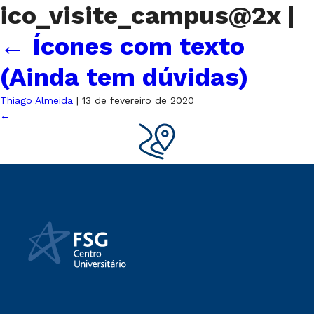
ico_visite_campus@2x
|
←
Ícones com texto
(Ainda tem dúvidas)
Thiago Almeida
|
13 de fevereiro de 2020
←