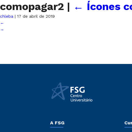
comopagar2
|
←
Ícones c
chleba
|
17 de abril de 2019
←
→
A FSG
Cu