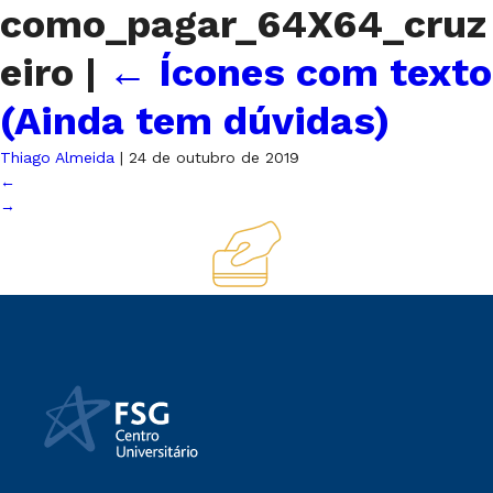
como_pagar_64X64_cruz
eiro
|
←
Ícones com texto
(Ainda tem dúvidas)
Thiago Almeida
|
24 de outubro de 2019
←
→