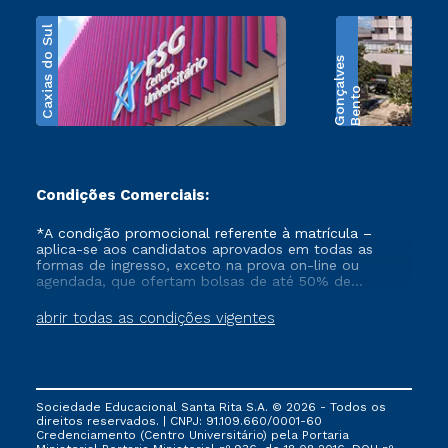
Caxias do Sul
s
B
e
n
t
o
G
o
n
ç
a
l
v
e
Condições Comerciais:
*A condição promocional referente à matrícula –
aplica-se aos candidatos aprovados em todas as
formas de ingresso, exceto na prova on-line ou
agendada, que ofertam bolsas de até 50% de
desconto, ambos ingressantes no semestre vigente,
que ainda não tenham efetivado e/ou não tenham
abrir todas as condições vigentes
cancelado ou trancado sua matrícula em uma das
Instituições da Cruzeiro do Sul Educacional, no
período de 1 ano. Tais condições não se aplicam aos
cursos de Medicina, e também para matriculados via
FIES, Prouni e outros programas governamentais, e
Sociedade Educacional Santa Rita S.A. © 2026 - Todos os
não se acumula com nenhuma outra campanha
direitos reservados. | CNPJ: 91.109.660/0001-60
ofertada pela Instituição.
Credenciamento (Centro Universitário) pela Portaria