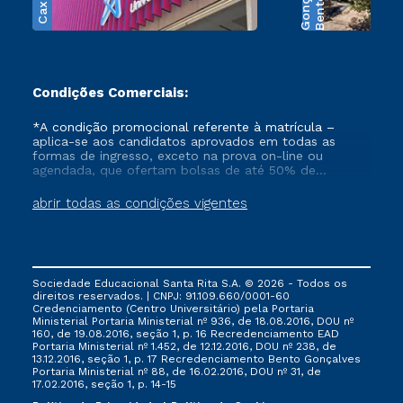
B
e
n
t
o
G
o
n
ç
a
l
v
e
Condições Comerciais:
*A condição promocional referente à matrícula –
aplica-se aos candidatos aprovados em todas as
formas de ingresso, exceto na prova on-line ou
agendada, que ofertam bolsas de até 50% de
desconto, ambos ingressantes no semestre vigente,
que ainda não tenham efetivado e/ou não tenham
abrir todas as condições vigentes
cancelado ou trancado sua matrícula em uma das
Instituições da Cruzeiro do Sul Educacional, no
período de 1 ano. Tais condições não se aplicam aos
cursos de Medicina, e também para matriculados via
FIES, Prouni e outros programas governamentais, e
Sociedade Educacional Santa Rita S.A. © 2026 - Todos os
não se acumula com nenhuma outra campanha
direitos reservados. | CNPJ: 91.109.660/0001-60
ofertada pela Instituição.
Credenciamento (Centro Universitário) pela Portaria
Ministerial Portaria Ministerial nº 936, de 18.08.2016, DOU nº
160, de 19.08.2016, seção 1, p. 16 Recredenciamento EAD
Portaria Ministerial nº 1.452, de 12.12.2016, DOU nº 238, de
13.12.2016, seção 1, p. 17 Recredenciamento Bento Gonçalves
Portaria Ministerial nº 88, de 16.02.2016, DOU nº 31, de
17.02.2016, seção 1, p. 14-15