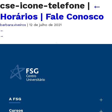
cse-icone-telefone
|
←
Horários | Fale Conosco
barbara.viveiros
|
12 de julho de 2021
←
→
A FSG
Nossa História
Cursos