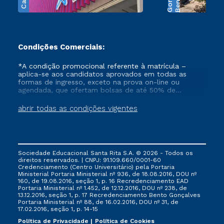
B
e
n
t
o
G
o
n
ç
a
l
v
e
Condições Comerciais:
*A condição promocional referente à matrícula –
aplica-se aos candidatos aprovados em todas as
formas de ingresso, exceto na prova on-line ou
agendada, que ofertam bolsas de até 50% de
desconto, ambos ingressantes no semestre vigente,
que ainda não tenham efetivado e/ou não tenham
abrir todas as condições vigentes
cancelado ou trancado sua matrícula em uma das
Instituições da Cruzeiro do Sul Educacional, no
período de 1 ano. Tais condições não se aplicam aos
cursos de Medicina, e também para matriculados via
FIES, Prouni e outros programas governamentais, e
Sociedade Educacional Santa Rita S.A. © 2026 - Todos os
não se acumula com nenhuma outra campanha
direitos reservados. | CNPJ: 91.109.660/0001-60
ofertada pela Instituição.
Credenciamento (Centro Universitário) pela Portaria
Ministerial Portaria Ministerial nº 936, de 18.08.2016, DOU nº
160, de 19.08.2016, seção 1, p. 16 Recredenciamento EAD
Portaria Ministerial nº 1.452, de 12.12.2016, DOU nº 238, de
13.12.2016, seção 1, p. 17 Recredenciamento Bento Gonçalves
Portaria Ministerial nº 88, de 16.02.2016, DOU nº 31, de
17.02.2016, seção 1, p. 14-15
Política de Privacidade
Política de Cookies