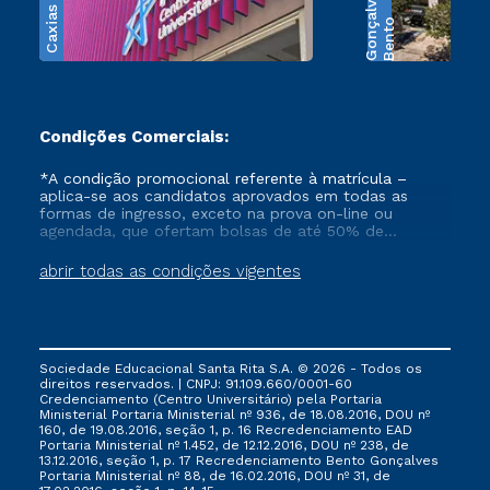
Caxias do Sul
s
B
e
n
t
o
G
o
n
ç
a
l
v
e
Condições Comerciais:
*A condição promocional referente à matrícula –
aplica-se aos candidatos aprovados em todas as
formas de ingresso, exceto na prova on-line ou
agendada, que ofertam bolsas de até 50% de
desconto, ambos ingressantes no semestre vigente,
que ainda não tenham efetivado e/ou não tenham
abrir todas as condições vigentes
cancelado ou trancado sua matrícula em uma das
Instituições da Cruzeiro do Sul Educacional, no
período de 1 ano. Tais condições não se aplicam aos
cursos de Medicina, e também para matriculados via
FIES, Prouni e outros programas governamentais, e
Sociedade Educacional Santa Rita S.A. © 2026 - Todos os
não se acumula com nenhuma outra campanha
direitos reservados. | CNPJ: 91.109.660/0001-60
ofertada pela Instituição.
Credenciamento (Centro Universitário) pela Portaria
Ministerial Portaria Ministerial nº 936, de 18.08.2016, DOU nº
160, de 19.08.2016, seção 1, p. 16 Recredenciamento EAD
Portaria Ministerial nº 1.452, de 12.12.2016, DOU nº 238, de
13.12.2016, seção 1, p. 17 Recredenciamento Bento Gonçalves
Portaria Ministerial nº 88, de 16.02.2016, DOU nº 31, de