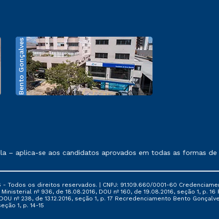
Bento Gonçalves
exposto no contrato de prestação de serviços.
 – aplica-se aos candidatos aprovados em todas as formas de in
 - Todos os direitos reservados. | CNPJ: 91.109.660/0001-60 Credenciame
ia Ministerial nº 936, de 18.08.2016, DOU nº 160, de 19.08.2016, seção 1, p.
6, DOU nº 238, de 13.12.2016, seção 1, p. 17 Recredenciamento Bento Gonçalve
eção 1, p. 14-15