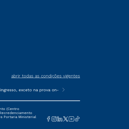
abrir todas as condições vigentes
gresso, exceto na prova on-line ou agendada, que ofertam bolsa
**Semipresencial é um formato do E
nto (Centro
 16 Recredenciamento
s Portaria Ministerial