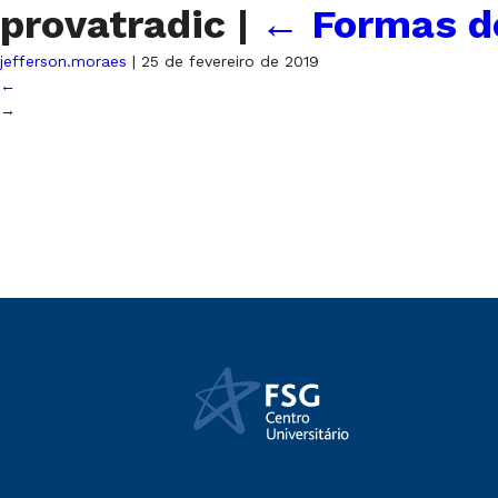
provatradic
|
←
Formas de
jefferson.moraes
|
25 de fevereiro de 2019
←
→