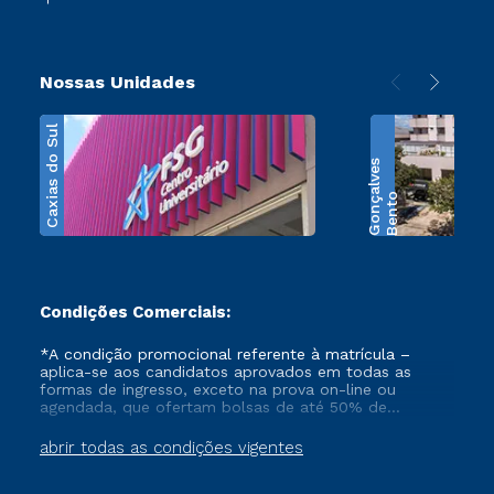
Nossas Unidades
Caxias do Sul
s
B
e
n
t
o
G
o
n
ç
a
l
v
e
Condições Comerciais:
*A condição promocional referente à matrícula –
aplica-se aos candidatos aprovados em todas as
formas de ingresso, exceto na prova on-line ou
agendada, que ofertam bolsas de até 50% de
desconto, ambos ingressantes no semestre vigente,
que ainda não tenham efetivado e/ou não tenham
abrir todas as condições vigentes
cancelado ou trancado sua matrícula em uma das
Instituições da Cruzeiro do Sul Educacional, no