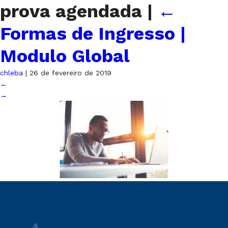
prova agendada
|
←
Formas de Ingresso |
Modulo Global
chleba
|
26 de fevereiro de 2019
←
→