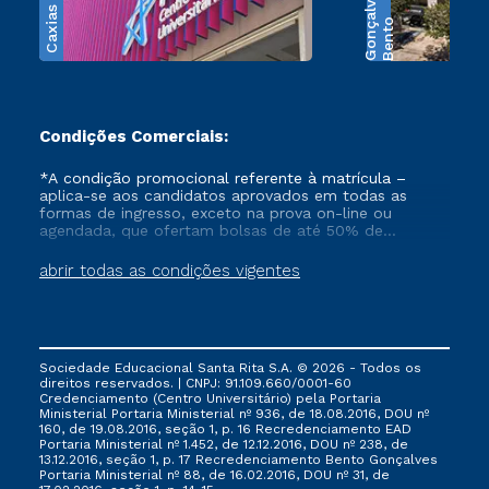
Caxias do Sul
s
B
e
n
t
o
G
o
n
ç
a
l
v
e
Condições Comerciais:
*A condição promocional referente à matrícula –
aplica-se aos candidatos aprovados em todas as
formas de ingresso, exceto na prova on-line ou
agendada, que ofertam bolsas de até 50% de
desconto, ambos ingressantes no semestre vigente,
que ainda não tenham efetivado e/ou não tenham
abrir todas as condições vigentes
cancelado ou trancado sua matrícula em uma das
Instituições da Cruzeiro do Sul Educacional, no
período de 1 ano. Tais condições não se aplicam aos
cursos de Medicina, e também para matriculados via
FIES, Prouni e outros programas governamentais, e
Sociedade Educacional Santa Rita S.A. © 2026 - Todos os
não se acumula com nenhuma outra campanha
direitos reservados. | CNPJ: 91.109.660/0001-60
ofertada pela Instituição.
Credenciamento (Centro Universitário) pela Portaria
Ministerial Portaria Ministerial nº 936, de 18.08.2016, DOU nº
160, de 19.08.2016, seção 1, p. 16 Recredenciamento EAD
Portaria Ministerial nº 1.452, de 12.12.2016, DOU nº 238, de
13.12.2016, seção 1, p. 17 Recredenciamento Bento Gonçalves
Portaria Ministerial nº 88, de 16.02.2016, DOU nº 31, de