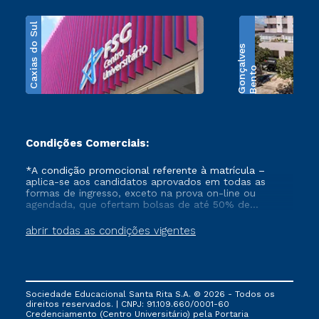
Caxias do Sul
s
B
e
n
t
o
G
o
n
ç
a
l
v
e
Condições Comerciais:
*A condição promocional referente à matrícula –
aplica-se aos candidatos aprovados em todas as
formas de ingresso, exceto na prova on-line ou
agendada, que ofertam bolsas de até 50% de
desconto, ambos ingressantes no semestre vigente,
que ainda não tenham efetivado e/ou não tenham
abrir todas as condições vigentes
cancelado ou trancado sua matrícula em uma das
Instituições da Cruzeiro do Sul Educacional, no
período de 1 ano. Tais condições não se aplicam aos
cursos de Medicina, e também para matriculados via
FIES, Prouni e outros programas governamentais, e
Sociedade Educacional Santa Rita S.A. © 2026 - Todos os
não se acumula com nenhuma outra campanha
direitos reservados. | CNPJ: 91.109.660/0001-60
ofertada pela Instituição.
Credenciamento (Centro Universitário) pela Portaria