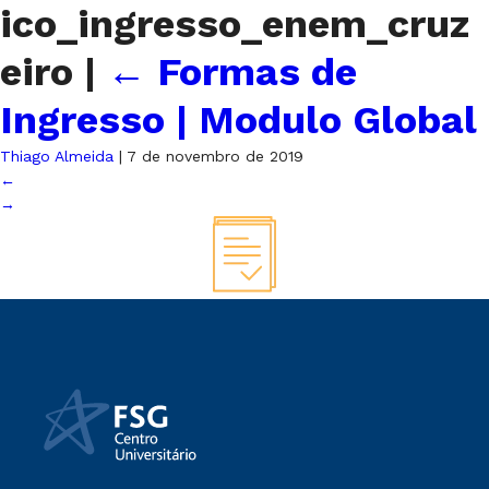
ico_ingresso_enem_cruz
eiro
|
←
Formas de
Ingresso | Modulo Global
Thiago Almeida
|
7 de novembro de 2019
←
→