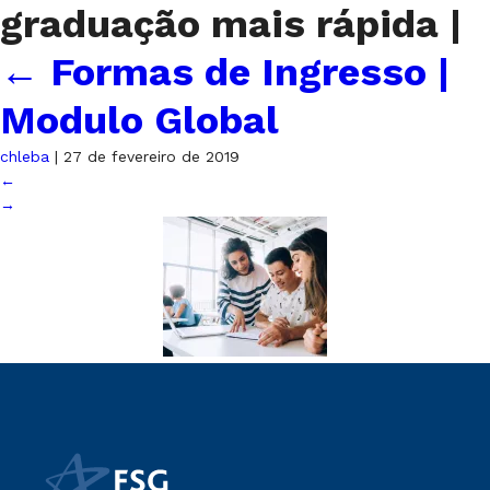
graduação mais rápida
|
←
Formas de Ingresso |
Modulo Global
chleba
|
27 de fevereiro de 2019
←
→