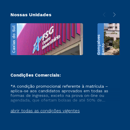
Nossas Unidades
Caxias do Sul
s
B
e
n
t
o
G
o
n
ç
a
l
v
e
Condições Comerciais:
*A condição promocional referente à matrícula –
aplica-se aos candidatos aprovados em todas as
formas de ingresso, exceto na prova on-line ou
agendada, que ofertam bolsas de até 50% de
desconto, ambos ingressantes no semestre vigente,
que ainda não tenham efetivado e/ou não tenham
abrir todas as condições vigentes
cancelado ou trancado sua matrícula em uma das
Instituições da Cruzeiro do Sul Educacional, no
período de 1 ano. Tais condições não se aplicam aos
cursos de Medicina, e também para matriculados via