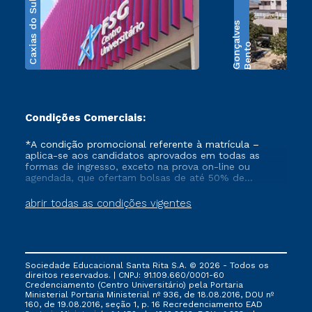
Caxias do Sul
s
B
e
n
t
o
G
o
n
ç
a
l
v
e
Condições Comerciais:
*A condição promocional referente à matrícula –
aplica-se aos candidatos aprovados em todas as
formas de ingresso, exceto na prova on-line ou
agendada, que ofertam bolsas de até 50% de
desconto, ambos ingressantes no semestre vigente,
que ainda não tenham efetivado e/ou não tenham
abrir todas as condições vigentes
cancelado ou trancado sua matrícula em uma das
Instituições da Cruzeiro do Sul Educacional, no
período de 1 ano. Tais condições não se aplicam aos
cursos de Medicina, e também para matriculados via
FIES, Prouni e outros programas governamentais, e
Sociedade Educacional Santa Rita S.A. © 2026 - Todos os
não se acumula com nenhuma outra campanha
direitos reservados. | CNPJ: 91.109.660/0001-60
ofertada pela Instituição.
Credenciamento (Centro Universitário) pela Portaria
Ministerial Portaria Ministerial nº 936, de 18.08.2016, DOU nº
160, de 19.08.2016, seção 1, p. 16 Recredenciamento EAD