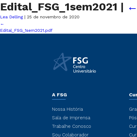
Edital_FSG_1sem2021
|
Lea Delling
|
25 de novembro de 2020
←
Edital_FSG_1sem2021.pdf
A FSG
Cu
Nossa História
Gra
Sala de Imprensa
Pós
Trabalhe Conosco
Cur
Sou Colaborador
Cur