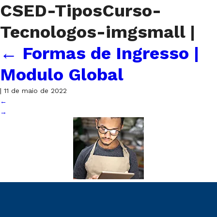
CSED-TiposCurso-
Tecnologos-imgsmall
|
←
Formas de Ingresso |
Modulo Global
|
11 de maio de 2022
←
→