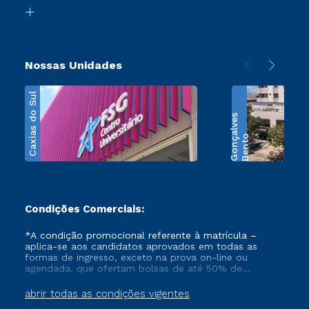
Biblioteca
Transferência
Nossas Unidades
Caxias do Sul
s
B
e
n
t
o
G
o
n
ç
a
l
v
e
Condições Comerciais:
*A condição promocional referente à matrícula –
aplica-se aos candidatos aprovados em todas as
formas de ingresso, exceto na prova on-line ou
agendada, que ofertam bolsas de até 50% de
desconto, ambos ingressantes no semestre vigente,
que ainda não tenham efetivado e/ou não tenham
abrir todas as condições vigentes
cancelado ou trancado sua matrícula em uma das