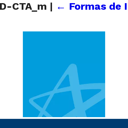
AD-CTA_m
|
←
Formas de I