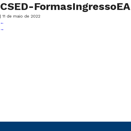
CSED-FormasIngressoE
|
11 de maio de 2022
←
→